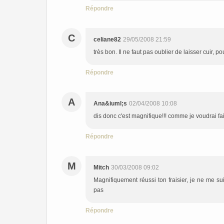
Répondre
C
celiane82
29/05/2008 21:59
très bon. Il ne faut pas oublier de laisser cuir, p
Répondre
A
Ana&iuml;s
02/04/2008 10:08
dis donc c'est magnifique!!! comme je voudrai fa
Répondre
M
Mitch
30/03/2008 09:02
Magnifiquement réussi ton fraisier, je ne me su
pas
Répondre