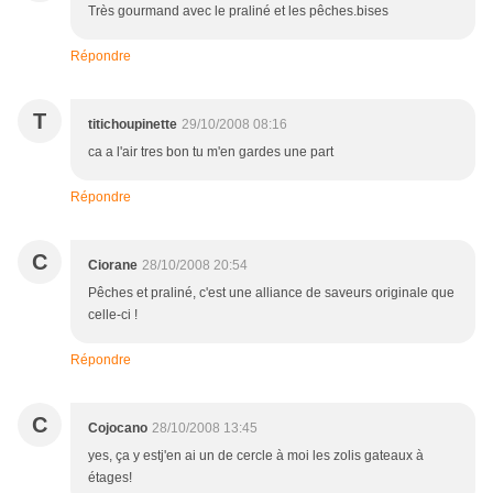
Très gourmand avec le praliné et les pêches.bises
Répondre
T
titichoupinette
29/10/2008 08:16
ca a l'air tres bon tu m'en gardes une part
Répondre
C
Ciorane
28/10/2008 20:54
Pêches et praliné, c'est une alliance de saveurs originale que
celle-ci !
Répondre
C
Cojocano
28/10/2008 13:45
yes, ça y estj'en ai un de cercle à moi les zolis gateaux à
étages!