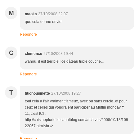
M
maoka
27/10/2008 22:07
que cela donne envie!
Répondre
C
clemence
27/10/2008 19:44
wahou, il est terrible ! ce gâteau triple couche...
Répondre
T
titichoupinette
27/10/2008 19:27
tout cela a l'air vraiment fameux, avec ou sans cercle..et pour
ceux et celles qui voudraient participer au Muffin monday #
11, c'est ICI :
http://cuisineplurielle.canalblog.com/archives/2008/10/13/109
22067.html<br />
Répondre