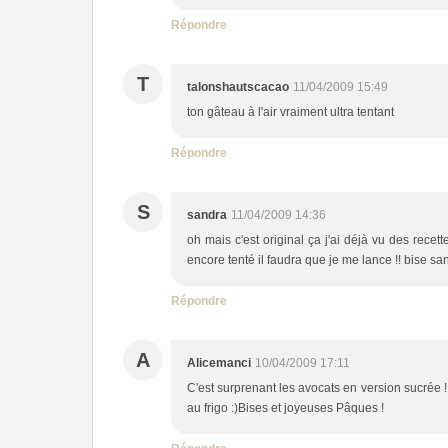
Répondre
T
talonshautscacao
11/04/2009 15:49
ton gâteau à l'air vraiment ultra tentant
Répondre
S
sandra
11/04/2009 14:36
oh mais c'est original ça j'ai déjà vu des recet
encore tenté il faudra que je me lance !! bise sa
Répondre
A
Alicemanci
10/04/2009 17:11
C'est surprenant les avocats en version sucrée 
au frigo :)Bises et joyeuses Pâques !