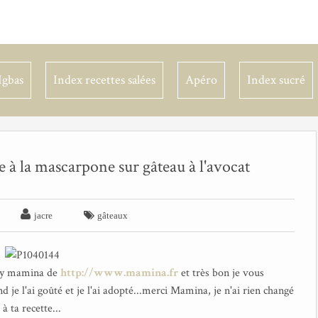
Igbas
Index recettes salées
Apéro
Index sucré
 à la mascarpone sur gâteau à l'avocat


jacre
gâteaux
 by mamina de
http://www.mamina.fr
et très bon je vous
d je l'ai goûté et je l'ai adopté...merci Mamina, je n'ai rien changé
à ta recette...