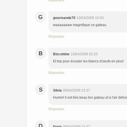
Répondre
G
gourmande70
10/04/2009 16:03
waaaaaaaw magnifique ce gateau.
Répondre
B
Biscottine
10/04/2009 02:25
Et top pour écouler les blancs d'oeufs en plus!
Répondre
S
Silvia
09/04/2009 23:37
Humm! il est très beau ton gateau et à l'air déli
Répondre
D
Doria
09/04/2009 22:47