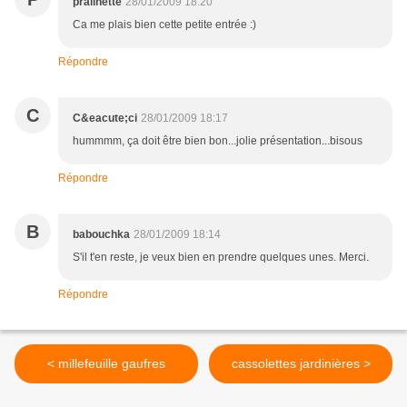
pralinette
28/01/2009 18:20
Ca me plais bien cette petite entrée :)
Répondre
C
C&eacute;ci
28/01/2009 18:17
hummmm, ça doit être bien bon...jolie présentation...bisous
Répondre
B
babouchka
28/01/2009 18:14
S'il t'en reste, je veux bien en prendre quelques unes. Merci.
Répondre
< millefeuille gaufres
cassolettes jardinières >