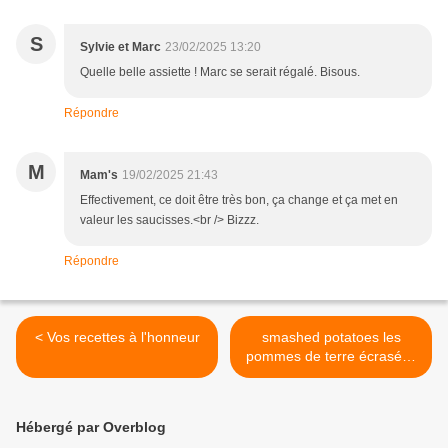
S
Sylvie et Marc
23/02/2025 13:20
Quelle belle assiette ! Marc se serait régalé. Bisous.
Répondre
M
Mam's
19/02/2025 21:43
Effectivement, ce doit être très bon, ça change et ça met en
valeur les saucisses.<br /> Bizzz.
Répondre
< Vos recettes à l'honneur
smashed potatoes les
pommes de terre écrasées
>
Hébergé par Overblog