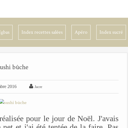
Igbas
Index recettes salées
Apéro
Index sucré
sushi bûche

bre 2016
Jacre
réalisée pour le jour de Noël. J'avais
 net et j'ai été tentée de la faire. Pas