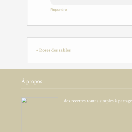
Répondre
« Roses des sables
À propos
des recettes toutes simples à partag