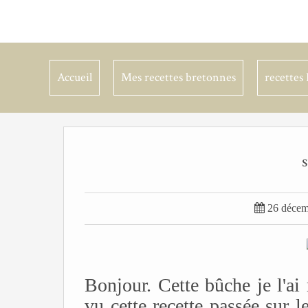
Accueil
Mes recettes bretonnes
recettes 

26 décem
Bonjour. Cette bûche je l'ai 
vu cette recette passée sur le