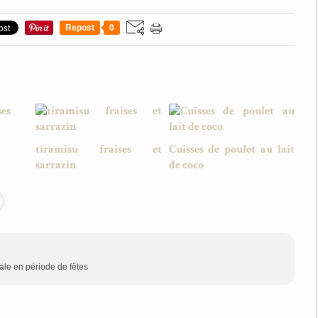
Repost
0
tiramisu fraises et
Cuisses de poulet au lait
sarrazin
de coco
ale en période de fêtes