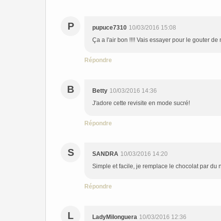
P
pupuce7310
10/03/2016 15:08
Ça a l'air bon !!!! Vais essayer pour le gouter de m
Répondre
B
Betty
10/03/2016 14:36
J'adore cette revisite en mode sucré!
Répondre
S
SANDRA
10/03/2016 14:20
Simple et facile, je remplace le chocolat par du n
Répondre
L
LadyMilonguera
10/03/2016 12:36