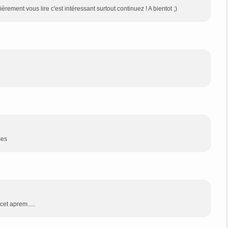
rement vous lire c'est intéressant surtout continuez ! A bientot ;)
ses
cet aprem.....