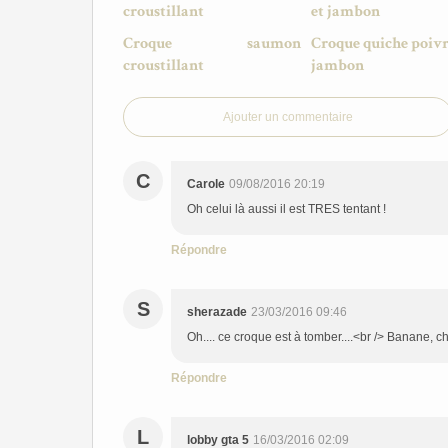
Croque saumon
Croque quiche poivr
croustillant
jambon
Ajouter un commentaire
C
Carole
09/08/2016 20:19
Oh celui là aussi il est TRES tentant !
Répondre
S
sherazade
23/03/2016 09:46
Oh.... ce croque est à tomber....<br /> Banane, 
Répondre
L
lobby gta 5
16/03/2016 02:09