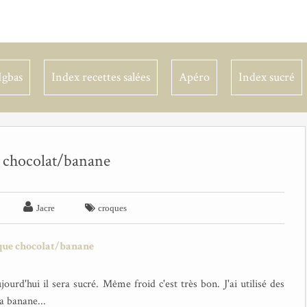
Igbas
Index recettes salées
Apéro
Index sucré
 chocolat/banane


Jacre
croques
urd'hui il sera sucré. Même froid c'est très bon. J'ai utilisé des
a banane...