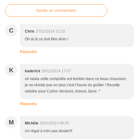
Ajouter un commentaire
C
Chris
27/11/2014 21:22
Oh là là ce doit être divin !
Répondre
K
kaderick
26/11/2014 17:07
oh lalala cette compotée est terrible dans ce beau chausson,
je ne résiste pas en plus c'est l’heure du goûter ! Recette
validée pour Culino Versions, bisous Jacre :*
Répondre
M
Michèle
26/11/2014 06:45
Un régal à n'en pas douter!!!