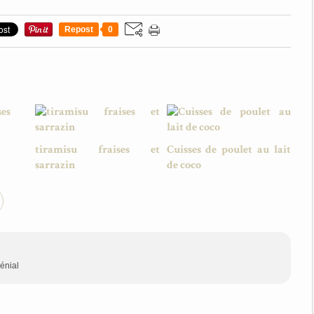
Repost
0
tiramisu fraises et
Cuisses de poulet au lait
sarrazin
de coco
génial