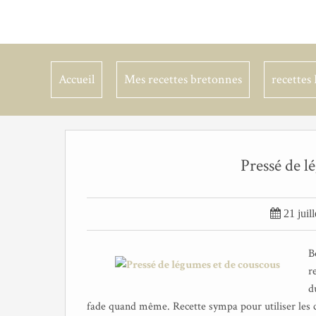
Accueil
Mes recettes bretonnes
recettes 
Pressé de l

21 juil
B
r
d
fade quand même. Recette sympa pour utiliser les c