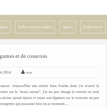
Igbas
Index recettes salées
Apéro
Index sucré
égumes et de couscous

let 2014
Jacre
onjour. Aujourd'hui une entrée bien fraîche dont j'ai trouvé la
ecette sur le "maxi cuisine". J'ai un peu changé la recette ou tout
u moins ajouté épices et sauce aux légumes car je trouvais un peu
ourgettes qui poussent bien en ce moment....