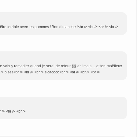
t être terrible avec les pommes ! Bon dimanche !<br /> <br /> <br /> <br />
s je vais y remedier quand je serai de retour §§ ah! mais,... et ton moêlleux
> bises<br /> <br /> <br /> sicacoco<br /> <br /> <br /> <br />
r /> <br /> <br />