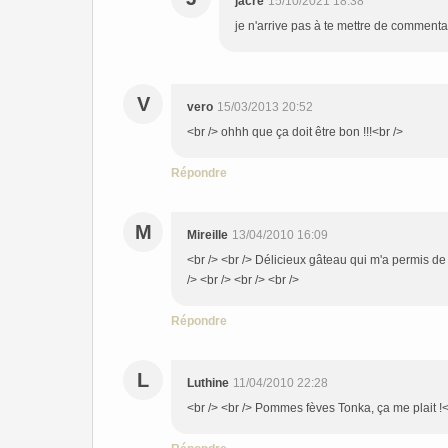
jacre
15/10/2021 18:38
je n'arrive pas à te mettre de commentair
V
vero
15/03/2013 20:52
<br /> ohhh que ça doit être bon !!!<br />
Répondre
M
Mireille
13/04/2010 16:09
<br /> <br /> Délicieux gâteau qui m'a permis d
/> <br /> <br /> <br />
Répondre
L
Luthine
11/04/2010 22:28
<br /> <br /> Pommes fèves Tonka, ça me plait !<b