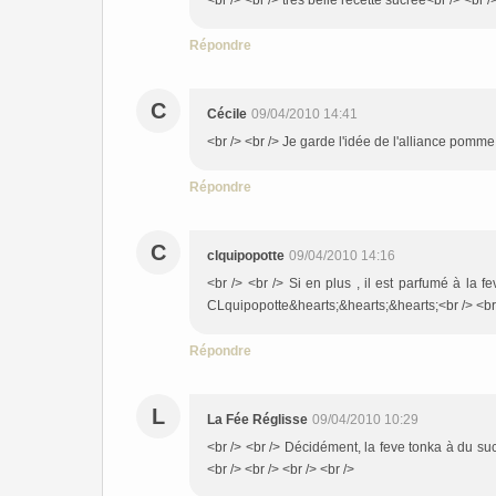
<br /> <br /> très belle recette sucrée<br /> <br />
Répondre
C
Cécile
09/04/2010 14:41
<br /> <br /> Je garde l'idée de l'alliance pomme f
Répondre
C
clquipopotte
09/04/2010 14:16
<br /> <br /> Si en plus , il est parfumé à la f
CLquipopotte&hearts;&hearts;&hearts;<br /> <br /
Répondre
L
La Fée Réglisse
09/04/2010 10:29
<br /> <br /> Décidément, la feve tonka à du suc
<br /> <br /> <br /> <br />