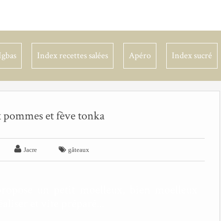
Igbas
Index recettes salées
Apéro
Index sucré
 pommes et fève tonka


Jacre
gâteaux
propose un petit moelleux, bien moelleux
aliser et vite préparé...