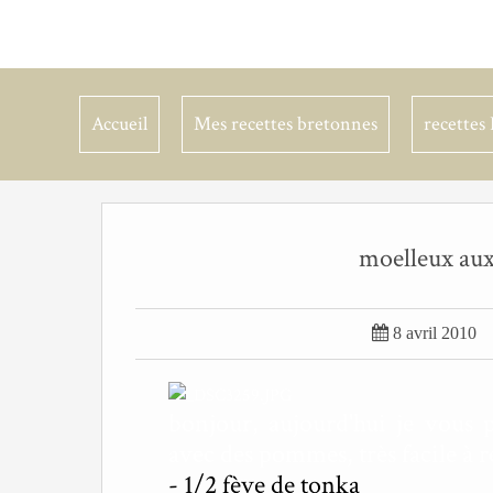
Accueil
Mes recettes bretonnes
recettes 
moelleux aux

8 avril 2010
bonjour, aujourd'hui je vous 
avec des pommes, très facile à ré
- 1/2 fève de tonka