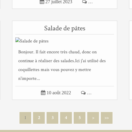

27 juillet 2023

…
Salade de pâtes
Bonjour. Il fait encore très chaud, donc on
continue à réaliser des salades.Ici j'ai utilisé des
coquillettes mais vous pouvez y mettre
n'importe...

10 août 2022

…
1
2
3
4
5
>
>>