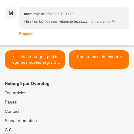
M
mamimijane
25/02/2013 11:09
<br /> un bon dessert vitaminé bizzzzzz mon amie <br />
Répondre
< filets de rouget, petits
Top du mois de février >
légumes poêlés et jus de
persil
Hébergé par Overblog
Top articles
Pages
Contact
Signaler un abus
C.G.U.