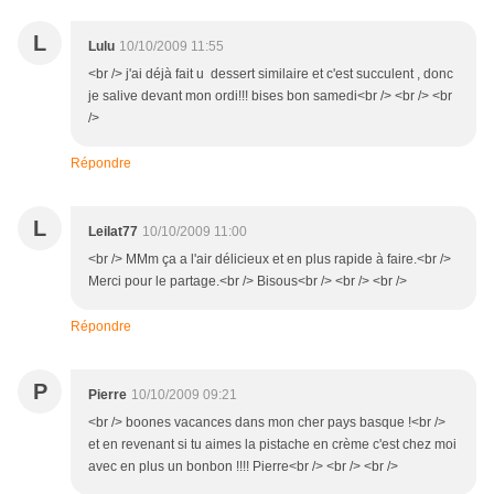
L
Lulu
10/10/2009 11:55
<br /> j'ai déjà fait u dessert similaire et c'est succulent , donc
je salive devant mon ordi!!! bises bon samedi<br /> <br /> <br
/>
Répondre
L
Leilat77
10/10/2009 11:00
<br /> MMm ça a l'air délicieux et en plus rapide à faire.<br />
Merci pour le partage.<br /> Bisous<br /> <br /> <br />
Répondre
P
Pierre
10/10/2009 09:21
<br /> boones vacances dans mon cher pays basque !<br />
et en revenant si tu aimes la pistache en crème c'est chez moi
avec en plus un bonbon !!!! Pierre<br /> <br /> <br />