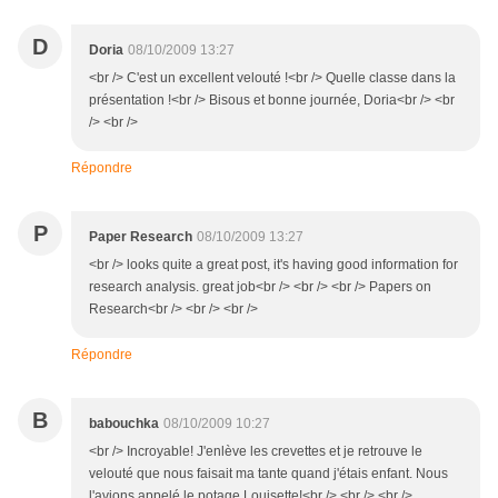
D
Doria
08/10/2009 13:27
<br /> C'est un excellent velouté !<br /> Quelle classe dans la
présentation !<br /> Bisous et bonne journée, Doria<br /> <br
/> <br />
Répondre
P
Paper Research
08/10/2009 13:27
<br /> looks quite a great post, it's having good information for
research analysis. great job<br /> <br /> <br /> Papers on
Research<br /> <br /> <br />
Répondre
B
babouchka
08/10/2009 10:27
<br /> Incroyable! J'enlève les crevettes et je retrouve le
velouté que nous faisait ma tante quand j'étais enfant. Nous
l'avions appelé le potage Louisette!<br /> <br /> <br />