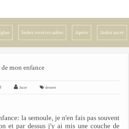
Igbas
Index recettes salées
Apéro
Index sucré
t de mon enfance

0

Jacre
dessert
fance: la semoule, je n'en fais pas souvent
 bon et par dessus j'y ai mis une couche de