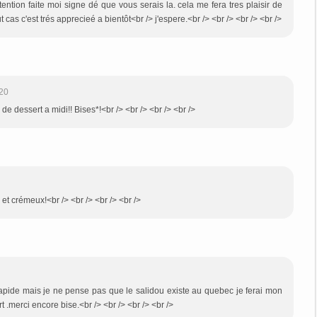
tention faite moi signe dé que vous serais la. cela me fera tres plaisir de
cas c'est trés apprecieé a bientôt<br /> j'espere.<br /> <br /> <br /> <br />
20
de dessert a midi!! Bises*!<br /> <br /> <br /> <br />
 et crémeux!<br /> <br /> <br /> <br />
apide mais je ne pense pas que le salidou existe au quebec je ferai mon
 .merci encore bise.<br /> <br /> <br /> <br />