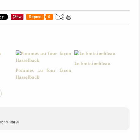
Repost
0
Le fontainebleau
Pommes au four façon
Hasselback
<br /> <br />