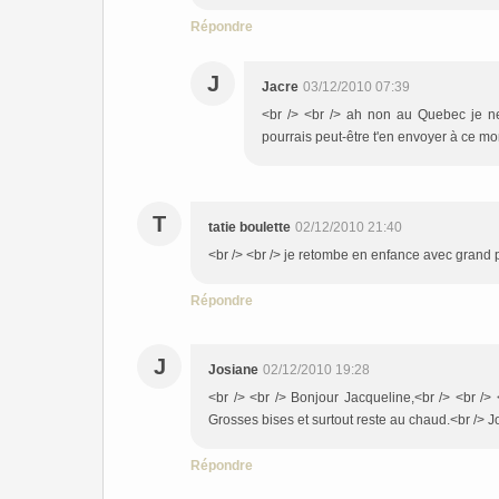
Répondre
J
Jacre
03/12/2010 07:39
<br /> <br /> ah non au Quebec je n
pourrais peut-être t'en envoyer à ce mom
T
tatie boulette
02/12/2010 21:40
<br /> <br /> je retombe en enfance avec grand pl
Répondre
J
Josiane
02/12/2010 19:28
<br /> <br /> Bonjour Jacqueline,<br /> <br /> 
Grosses bises et surtout reste au chaud.<br /> Jo
Répondre