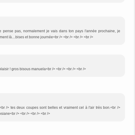
e pense pas, normalement je vais dans ton pays l'année prochaine, je
ent là....bises et bonne journée<br /> <br /> <br /> <br />
aisir ! gros bisous manuela<br /> <br /> <br /> <br />
<br /> tes deux coupes sont belles et vraiment cel à l'air très bon.<br />
siane<br /> <br /> <br /> <br />