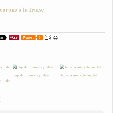
arons à la fraise
Repost
0
Top du mois de juillet
Top du mois de juillet
s de