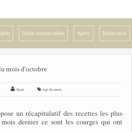
Igbas
Index recettes salées
Apéro
Index sucré
du mois d'octobre


Jacre
top du mois
pose un récapitulatif des recettes les plus
 mois dernier ce sont les courges qui ont