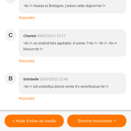
<br /> Haaaa la Bretagne, j'adore cette région!<br />
Répondre
C
Chantal
06/07/2012 15:57
<br /> un endroit très agréable. A suivre ?<br /> <br /> <br />
bisous<br />
Répondre
B
brimbelle
05/07/2012 22:46
<br /> joli endoit!ça donne envie d'y venir!bisous<br />
Répondre
< Huile d'olive au basilic
Brioche bouclettes >