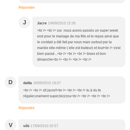
Répondre
J
Jacre
19/09/2010 15:36
<br /> <br /> oui nous avons passés un super week
end pour le mariage de ma fille et le repas ainsi que
le cocktail a été fait par nous mais surtout par la
mariée elle-même ( elle est traiteur) et tout<br /> s'est
bien passé...<br /> <br /> <br /> bises et bon
dimanche<br /> <br /> <br /> <br />
D
dalila
18/09/2010 19:07
<br /> <br /> slt jacre!!<br /> <br /> <br /> tu à du te
régaler,vraiment super,bizzzou<br /> <br /> <br /> <br />
Répondre
V
véb
17/09/2010 20:57