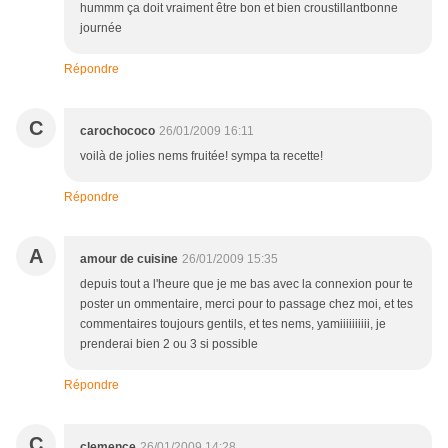
hummm ça doit vraiment être bon et bien croustillantbonne
journée
Répondre
C
carochococo
26/01/2009 16:11
voilà de jolies nems fruitée! sympa ta recette!
Répondre
A
amour de cuisine
26/01/2009 15:35
depuis tout a l'heure que je me bas avec la connexion pour te
poster un ommentaire, merci pour to passage chez moi, et tes
commentaires toujours gentils, et tes nems, yamiiiiiiiiii, je
prenderai bien 2 ou 3 si possible
Répondre
C
clemence
26/01/2009 14:28