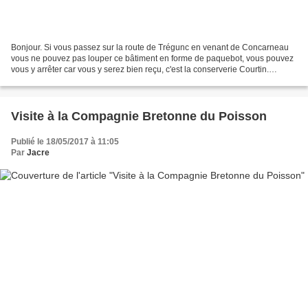
Bonjour. Si vous passez sur la route de Trégunc en venant de Concarneau
vous ne pouvez pas louper ce bâtiment en forme de paquebot, vous pouvez
vous y arrêter car vous y serez bien reçu, c'est la conserverie Courtin.
N'hésitez pas à visiter ce musée et...
Visite à la Compagnie Bretonne du Poisson
Publié le 18/05/2017 à 11:05
Par
Jacre