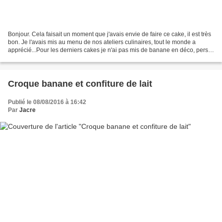
Bonjour. Cela faisait un moment que j'avais envie de faire ce cake, il est très
bon. Je l'avais mis au menu de nos ateliers culinaires, tout le monde a
apprécié...Pour les derniers cakes je n'ai pas mis de banane en déco, perso
je trouve que cela n'apporte...
Croque banane et confiture de lait
Publié le 08/08/2016 à 16:42
Par
Jacre