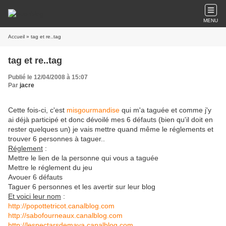
MENU
Accueil
» tag et re..tag
tag et re..tag
Publié le 12/04/2008 à 15:07
Par
jacre
Cette fois-ci, c'est
misgourmandise
qui m'a taguée et comme j'y
ai déjà participé et donc dévoilé mes 6 défauts (bien qu'il doit en
rester quelques un) je vais mettre quand même le réglements et
trouver 6 personnes à taguer..
Réglement
:
Mettre le lien de la personne qui vous a taguée
Mettre le réglement du jeu
Avouer 6 défauts
Taguer 6 personnes et les avertir sur leur blog
Et voici leur nom
:
http://popottetricot.canalblog.com
http://sabofourneaux.canalblog.com
http://lesnectarsdemaya.canalblog.com