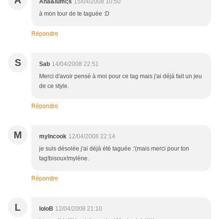
A
Ana&iuml;s
15/04/2008 10:50
à mon tour de te taguée :D
Répondre
S
Sab
14/04/2008 22:51
Merci d'avoir pensé à moi pour ce tag mais j'ai déjà fait un jeu
de ce style.
Répondre
M
mylncook
12/04/2008 22:14
je suis désolée j'ai déjà été taguée :'(mais merci pour ton
tag!bisoux!mylène.
Répondre
L
loloB
12/04/2008 21:10