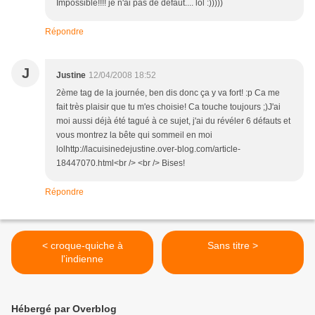
Impossible!!!! je n'ai pas de défaut.... lol :)))))
Répondre
J
Justine
12/04/2008 18:52
2ème tag de la journée, ben dis donc ça y va fort! :p Ca me
fait très plaisir que tu m'es choisie! Ca touche toujours ;)J'ai
moi aussi déjà été tagué à ce sujet, j'ai du révéler 6 défauts et
vous montrez la bête qui sommeil en moi
lolhttp://lacuisinedejustine.over-blog.com/article-
18447070.html<br /> <br /> Bises!
Répondre
< croque-quiche à
Sans titre >
l'indienne
Hébergé par Overblog