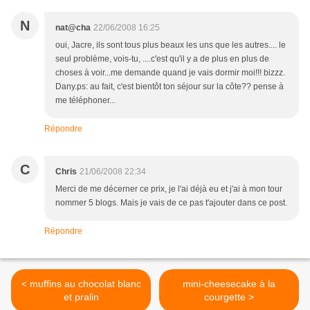
N
nat@cha
22/06/2008 16:25
oui, Jacre, ils sont tous plus beaux les uns que les autres.... le
seul problème, vois-tu, ....c'est qu'il y a de plus en plus de
choses à voir...me demande quand je vais dormir moi!!! bizzz.
Dany.ps: au fait, c'est bientôt ton séjour sur la côte?? pense à
me téléphoner...
Répondre
C
Chris
21/06/2008 22:34
Merci de me décerner ce prix, je l'ai déjà eu et j'ai à mon tour
nommer 5 blogs. Mais je vais de ce pas t'ajouter dans ce post.
Répondre
< muffins au chocolat blanc
mini-cheesecake à la
et pralin
courgette >