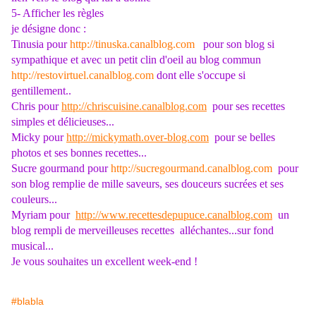
5- Afficher les règles
je désigne donc :
Tinusia pour
http://tinuska.canalblog.com
pour son blog si
sympathique et avec un petit clin d'oeil au blog commun
http://restovirtuel.canalblog.com
dont elle s'occupe si
gentillement..
Chris pour
http://chriscuisine.canalblog.com
pour ses recettes
simples et délicieuses...
Micky pour
http://mickymath.over-blog.com
pour se belles
photos et ses bonnes recettes...
Sucre gourmand pour
http://sucregourmand.canalblog.com
pour
son blog remplie de mille saveurs, ses douceurs sucrées et ses
couleurs...
Myriam pour
http://www.recettesdepupuce.canalblog.com
un
blog rempli de merveilleuses recettes alléchantes...sur fond
musical...
Je vous souhaites un excellent week-end !
#blabla