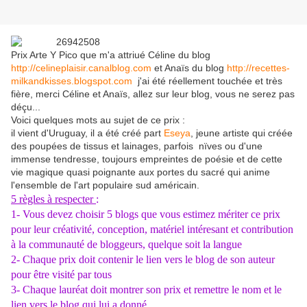
Prix Arte Y Pico que m'a attriué Céline du blog
http://celineplaisir.canalblog.com
et Anaïs du blog
http://recettes-
milkandkisses.blogspot.com
j'ai été réellement touchée et très
fière, merci Céline et Anaïs, allez sur leur blog, vous ne serez pas
déçu...
Voici quelques mots au sujet de ce prix :
il vient d'Uruguay, il a été créé part
Eseya
, jeune artiste qui créée
des poupées de tissus et lainages, parfois nïves ou d'une
immense tendresse, toujours empreintes de poésie et de cette
vie magique quasi poignante aux portes du sacré qui anime
l'ensemble de l'art populaire sud américain.
5 règles à respecter
:
1- Vous devez choisir 5 blogs que vous estimez mériter ce prix
pour leur créativité, conception, matériel intéresant et contribution
à la communauté de bloggeurs, quelque soit la langue
2- Chaque prix doit contenir le lien vers le blog de son auteur
pour être visité par tous
3- Chaque lauréat doit montrer son prix et remettre le nom et le
lien vers le blog qui lui a donné