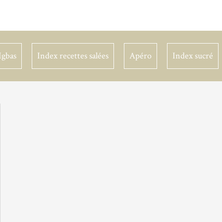
Igbas
Index recettes salées
Apéro
Index sucré