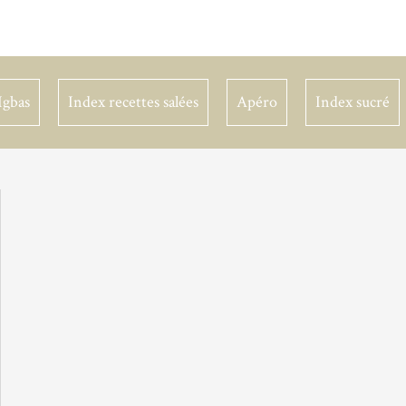
Igbas
Index recettes salées
Apéro
Index sucré