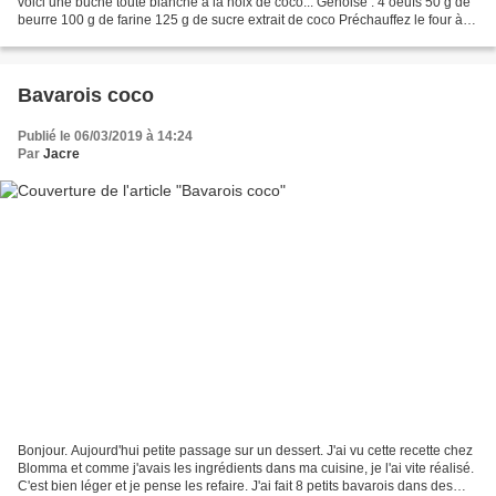
voici une buche toute blanche à la noix de coco... Génoise : 4 oeufs 50 g de
beurre 100 g de farine 125 g de sucre extrait de coco Préchauffez le four à
180° Fouettez 4 jaunes...
Bavarois coco
Publié le 06/03/2019 à 14:24
Par
Jacre
Bonjour. Aujourd'hui petite passage sur un dessert. J'ai vu cette recette chez
Blomma et comme j'avais les ingrédients dans ma cuisine, je l'ai vite réalisé.
C'est bien léger et je pense les refaire. J'ai fait 8 petits bavarois dans des