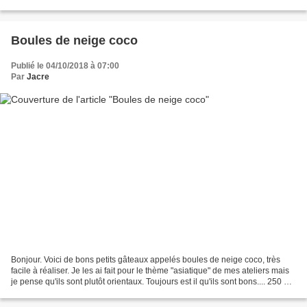
cercles inox de...
Boules de neige coco
Publié le 04/10/2018 à 07:00
Par
Jacre
Bonjour. Voici de bons petits gâteaux appelés boules de neige coco, très
facile à réaliser. Je les ai fait pour le thème "asiatique" de mes ateliers mais
je pense qu'ils sont plutôt orientaux. Toujours est il qu'ils sont bons.... 250 g
de farine 100 g...