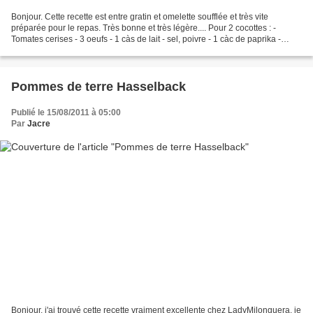
Bonjour. Cette recette est entre gratin et omelette soufflée et très vite
préparée pour le repas. Très bonne et très légère.... Pour 2 cocottes : -
Tomates cerises - 3 oeufs - 1 càs de lait - sel, poivre - 1 càc de paprika -
parmesan - chapelure Préchauffez...
Pommes de terre Hasselback
Publié le 15/08/2011 à 05:00
Par
Jacre
Bonjour, j'ai trouvé cette recette vraiment excellente chez LadyMilonguera, je