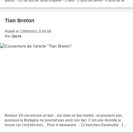
yaourt - 1/3 de pot de sirop d'agave - 1 oeuf - 2 pots de farine - 4 pots de lait -
60 g de beurre fondu...
Tian Breton
Publié le 13/08/2011 à 05:00
Par
Jacre
Bonjour. Eh oui encore un tian ...oui mais un tian breton...et pourquoi pas,
pourquoi la Bretagne ne pourrait pas avoir son tian. C'est une réussite je
trouve car c'est très bon.... Pour 4 ramequins : - 12 tranches d'andouille - 1
oignon - 2 ou 3 pommes...