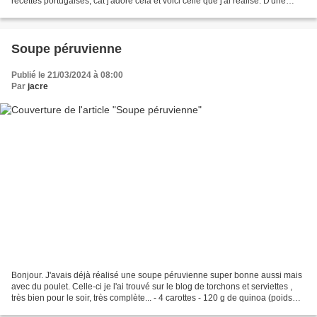
recettes portugaises, cat j'adore cela et voici celle que j'ai réalisé. D'une
façon différente pour...
Soupe péruvienne
Publié le 21/03/2024 à 08:00
Par
jacre
Bonjour. J'avais déjà réalisé une soupe péruvienne super bonne aussi mais
avec du poulet. Celle-ci je l'ai trouvé sur le blog de torchons et serviettes ,
très bien pour le soir, très complète... - 4 carottes - 120 g de quinoa (poids
avant cuisson) - 1...