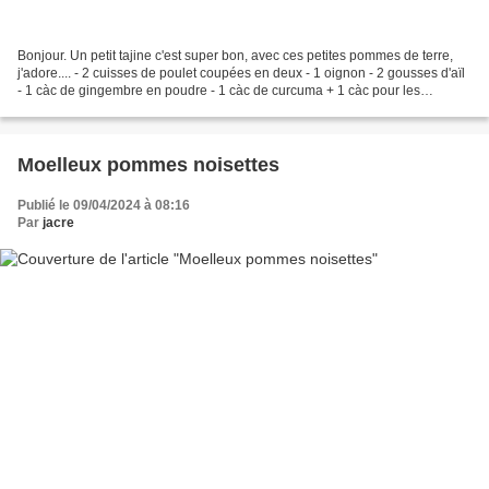
Bonjour. Un petit tajine c'est super bon, avec ces petites pommes de terre,
j'adore.... - 2 cuisses de poulet coupées en deux - 1 oignon - 2 gousses d'aïl
- 1 càc de gingembre en poudre - 1 càc de curcuma + 1 càc pour les
pommes de terre - 1 sachet de...
Moelleux pommes noisettes
Publié le 09/04/2024 à 08:16
Par
jacre