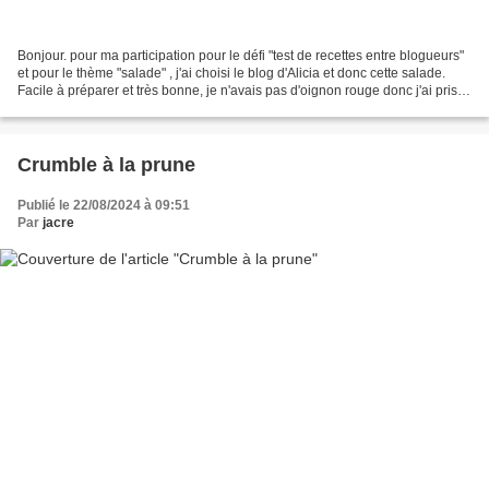
Bonjour. pour ma participation pour le défi "test de recettes entre blogueurs"
et pour le thème "salade" , j'ai choisi le blog d'Alicia et donc cette salade.
Facile à préparer et très bonne, je n'avais pas d'oignon rouge donc j'ai pris
une échalote.......
Crumble à la prune
Publié le 22/08/2024 à 09:51
Par
jacre