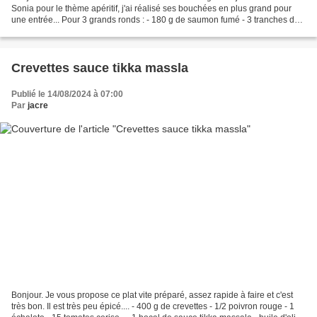
Sonia pour le thème apéritif, j'ai réalisé ses bouchées en plus grand pour
une entrée... Pour 3 grands ronds : - 180 g de saumon fumé - 3 tranches de
pain de mie - 2 càs de...
Crevettes sauce tikka massla
Publié le 14/08/2024 à 07:00
Par
jacre
Bonjour. Je vous propose ce plat vite préparé, assez rapide à faire et c'est
très bon. Il est très peu épicé.... - 400 g de crevettes - 1/2 poivron rouge - 1