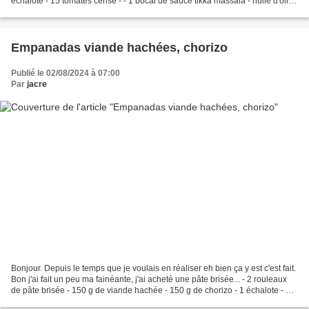
échalote - 15 tomates cerise - - 1 bocal de sauce tikka massala - huile d'olive
Décortiquez les...
Empanadas viande hachées, chorizo
Publié le 02/08/2024 à 07:00
Par
jacre
Bonjour. Depuis le temps que je voulais en réaliser eh bien ça y est c'est fait.
Bon j'ai fait un peu ma fainéante, j'ai acheté une pâte brisée... - 2 rouleaux
de pâte brisée - 150 g de viande hachée - 150 g de chorizo - 1 échalote - 1
gousse d'aîl -...