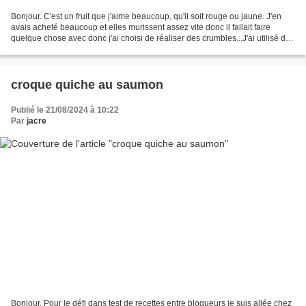
Bonjour. C'est un fruit que j'aime beaucoup, qu'il soit rouge ou jaune. J'en
avais acheté beaucoup et elles murissent assez vite donc il fallait faire
quelque chose avec donc j'ai choisi de réaliser des crumbles...J'ai utilisé des
petits moules à tartelettes...
croque quiche au saumon
Publié le 21/08/2024 à 10:22
Par
jacre
Bonjour. Pour le défi dans test de recettes entre blogueurs je suis allée chez