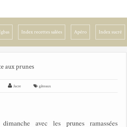
Igbas
Index recettes salées
Apéro
Index sucré
te aux prunes


Jacre
gâteaux
te dimanche avec les prunes ramassées