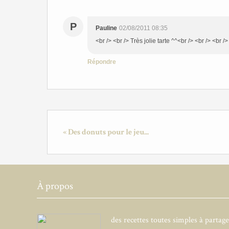
P
Pauline
02/08/2011 08:35
<br /> <br /> Très jolie tarte ^^<br /> <br /> <br />
Répondre
« Des donuts pour le jeu...
À propos
des recettes toutes simples à partag