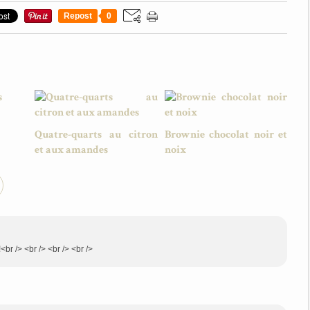
Repost
0
Quatre-quarts au citron
Brownie chocolat noir et
et aux amandes
noix
<br /> <br /> <br /> <br />