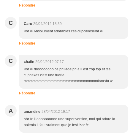
Répondre
C
Caro
29/04/2012 18:39
<br /> Absolument adorables ces cupcakes!<br />
Répondre
C
chafin
29/04/2012 07:17
<br /> rhoooooooo ce philadelphia il est trop top et tes
cupcakes c'est une tuerie
mmmmmmmmmmmmmmmmmmmmmmmmmiam<br />
Répondre
A
amandine
28/04/2012 19:17
<br /> Hoooooooooo une super version, moi qui adore la
polenta il faut vraiment que je test !<br />