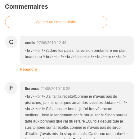
Commentaires
Ajouter un commentaire
C
cecile
27/08/2010 12:48
<br /> <br /> j'adore les pates ! ta version printaniere me plait
beaucoup !<br /> <br /> <br /> bises<br /> <br /> <br /> <br />
Répondre
F
florence
21/08/2010 10:35
<br /> <br /> J'ai fait la recette!Comme je n'avais pas de
pistaches, j'ai mis quelques amandes cassées dedans.<br />
<br /> <br /> C'était super bon et je l'ai trouvé encore
meilleur... froid le lendemain!<br /> <br /> <br /> Sinon pour la
tarte aux pommes que j'ai du refaire 100 fois depuis que je
suis tombée sur ta recette, comme je n'avais pas de sirop
d'érable, j'avais mis du sirop de maïs. Ca donne une autre<br