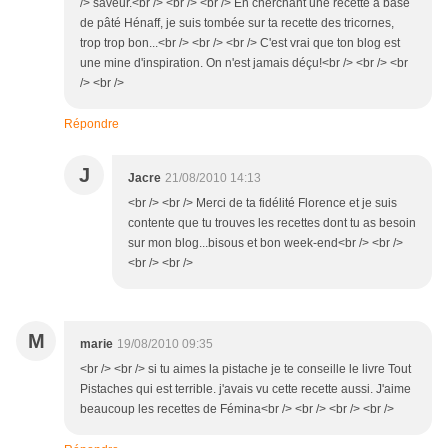
/> saveur.<br /> <br /> <br /> En cherchant une recette à base
de pâté Hénaff, je suis tombée sur ta recette des tricornes,
trop trop bon...<br /> <br /> <br /> C'est vrai que ton blog est
une mine d'inspiration. On n'est jamais déçu!<br /> <br /> <br
/> <br />
Répondre
J
Jacre
21/08/2010 14:13
<br /> <br /> Merci de ta fidélité Florence et je suis
contente que tu trouves les recettes dont tu as besoin
sur mon blog...bisous et bon week-end<br /> <br />
<br /> <br />
M
marie
19/08/2010 09:35
<br /> <br /> si tu aimes la pistache je te conseille le livre Tout
Pistaches qui est terrible. j'avais vu cette recette aussi. J'aime
beaucoup les recettes de Fémina<br /> <br /> <br /> <br />