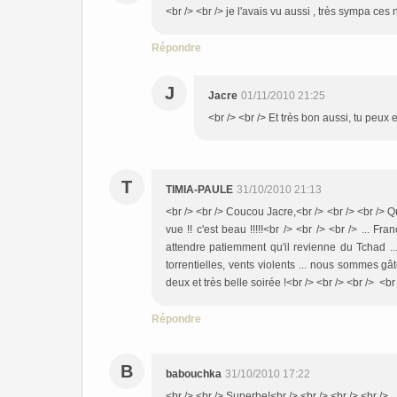
<br /> <br /> je l'avais vu aussi , très sympa ces 
Répondre
J
Jacre
01/11/2010 21:25
<br /> <br /> Et très bon aussi, tu peux e
T
TIMIA-PAULE
31/10/2010 21:13
<br /> <br /> Coucou Jacre,<br /> <br /> <br /> Q
vue !! c'est beau !!!!!<br /> <br /> <br /> ... F
attendre patiemment qu'il revienne du Tchad ...
torrentielles, vents violents ... nous sommes gâté
deux et très belle soirée !<br /> <br /> <br /> <br 
Répondre
B
babouchka
31/10/2010 17:22
<br /> <br /> Superbe!<br /> <br /> <br /> <br />