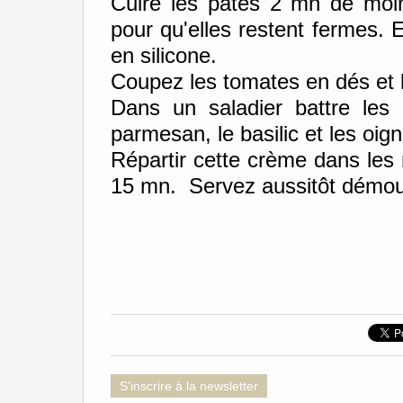
Cuire les pâtes 2 mn de moin
pour qu'elles restent fermes. 
en silicone.
Coupez les tomates en dés et l
Dans un saladier battre les
parmesan, le basilic et les oig
Répartir cette crème dans les
15 mn. Servez aussitôt démou
S'inscrire à la newsletter