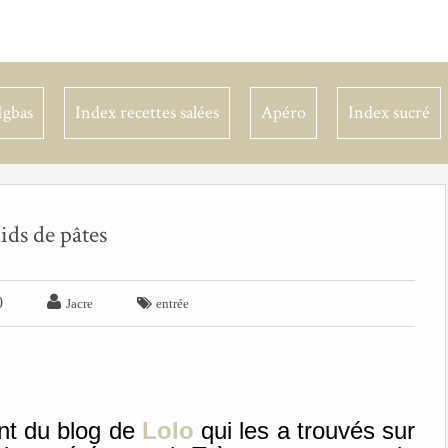
Igbas
Index recettes salées
Apéro
Index sucré
ids de pâtes

0

Jacre
entrée
ent du blog de
Lolo
qui les a trouvés sur