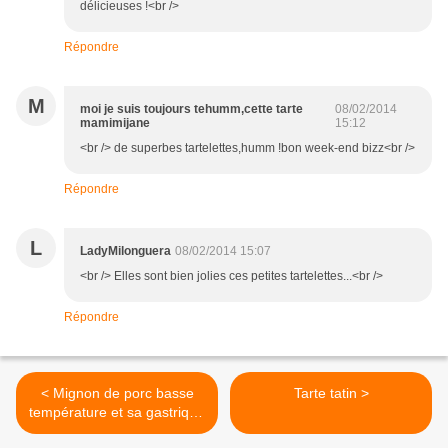
délicieuses !<br />
Répondre
M
moi je suis toujours tehumm,cette tarte
08/02/2014
mamimijane
15:12
<br /> de superbes tartelettes,humm !bon week-end bizz<br />
Répondre
L
LadyMilonguera
08/02/2014 15:07
<br /> Elles sont bien jolies ces petites tartelettes...<br />
Répondre
< Mignon de porc basse
Tarte tatin >
température et sa gastrique
aux fruits rouges