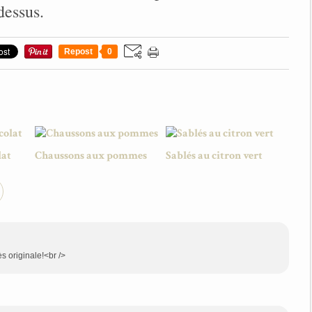
dessus.
Repost
0
lat
Chaussons aux pommes
Sablés au citron vert
s originale!<br />