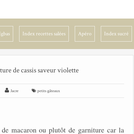
Igbas
Index recettes salées
Apéro
Index sucré
ure de cassis saveur violette


Jacre
petits gâteaux
 de macaron ou plutôt de garniture car la