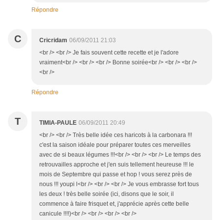
Répondre
C
Cricridam
06/09/2011 21:03
<br /> <br /> Je fais souvent cette recette et je l'adore
vraiment<br /> <br /> <br /> Bonne soirée<br /> <br /> <br />
<br />
Répondre
T
TIMIA-PAULE
06/09/2011 20:49
<br /> <br /> Très belle idée ces haricots à la carbonara !!!
c'est la saison idéale pour préparer toutes ces merveilles
avec de si beaux légumes !!!<br /> <br /> <br /> Le temps des
retrouvailles approche et j'en suis tellement heureuse !!! le
mois de Septembre qui passe et hop ! vous serez près de
nous !!! youpi l<br /> <br /> <br /> Je vous embrasse fort tous
les deux ! très belle soirée (ici, disons que le soir, il
commence à faire frisquet et, j'apprécie après cette belle
canicule !!!!)<br /> <br /> <br /> <br />