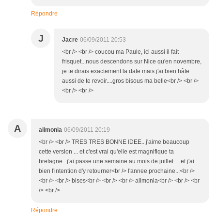
Répondre
J
Jacre
06/09/2011 20:53
<br /> <br /> coucou ma Paule, ici aussi il fait
frisquet...nous descendons sur Nice qu'en novembre,
je te dirais exactement la date mais j'ai bien hâte
aussi de te revoir....gros bisous ma belle<br /> <br />
<br /> <br />
A
alimonia
06/09/2011 20:19
<br /> <br /> TRES TRES BONNE IDEE.. j'aime beaucoup
cette version ... et c'est vrai qu'elle est magnifique ta
bretagne.. j'ai passe une semaine au mois de juillet ... et j'ai
bien l'intention d'y retourner<br /> l'annee prochaine...<br />
<br /> <br /> bises<br /> <br /> <br /> alimonia<br /> <br /> <br
/> <br />
Répondre