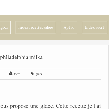
Igbas
Index recettes salées
Apéro
Index sucré
 philadelphia milka


Jacre
glace
us propose une glace. Cette recette je l'ai