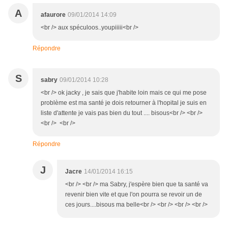
A
afaurore
09/01/2014 14:09
<br /> aux spéculoos..youpiiiii<br />
Répondre
S
sabry
09/01/2014 10:28
<br /> ok jacky , je sais que j'habite loin mais ce qui me pose
problème est ma santé je dois retourner à l'hopital je suis en
liste d'attente je vais pas bien du tout .... bisous<br /> <br />
<br /> <br />
Répondre
J
Jacre
14/01/2014 16:15
<br /> <br /> ma Sabry, j'espère bien que ta santé va
revenir bien vite et que l'on pourra se revoir un de
ces jours....bisous ma belle<br /> <br /> <br /> <br />