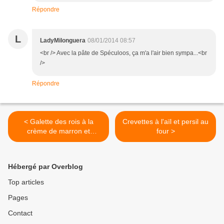
Répondre
L
LadyMilonguera
08/01/2014 08:57
<br /> Avec la pâte de Spéculoos, ça m'a l'air bien sympa...<br
/>
Répondre
< Galette des rois à la
Crevettes à l'aïl et persil au
crème de marron et
four >
brisures de marrons glacés
Hébergé par Overblog
Top articles
Pages
Contact