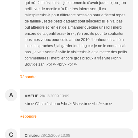
qui m'a fait très plaisir , je te remercie d'avoir jouer le jeu , ton
petit livre de recette m'a l'air très interessent ,il va
m'inspirer<br /> pour differente occasion pour different repas
de famille , et tes petits gateaux sont délicieux !!! je n'ai pas
put attendre et j'en est deja manger quelque uns lol ! merci
encore de ta gentillesse<br /> , j'en profite pour te souhaiter
tous mes voeux pour cette année 2010 ! bonheur et santé à
toi et tes proches ! j'ai garder ton blog car je ne le connaissait
pas , je vais venir tès vite le visiter<br /> et te mettre des petits
commentaires ! merci encore gros bisoux a très vite !<br />
Bout de zan .<br /> <br /> <br />
Répondre
A
AMELIE
28/12/2009 13:09
<br /> C'est très beau !<br /> Bises<br /> <br /> <br />
Répondre
C
Chilubru
28/12/2009 13:08