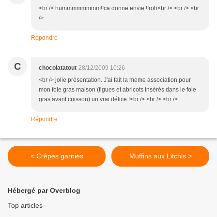
<br /> hummmmmmmm!!ca donne envie !!roh<br /> <br /> <br
/>
Répondre
C
chocolatatout
28/12/2009 10:26
<br /> jolie présentation. J'ai fait la meme association pour
mon foie gras maison (figues et abricots insérés dans le foie
gras avant cuisson) un vrai délice !<br /> <br /> <br />
Répondre
< Crêpes garnies
Muffins aux Litchis >
Hébergé par Overblog
Top articles