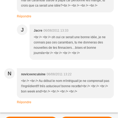
mal de carambar barbe à papa car personne les mange, tu
crois que ca serait une idée?<br /> <br /> <br /> <br />
Répondre
J
Jacre
06/08/2011 13:33
<br /> <br /> oh oui ce serait une bonne idée, je ne
connais pas ces carambars, tu me donneras des
nouvelles de tes finnaciers....bises et bonne
journée<br /> <br /> <br /> <br />
N
noviceencuisine
06/08/2011 13:22
<br /> <br /> Au début le nom m'intriguait je ne comprenait pas
l'ingrédient!!! trés astucieux! bonne recette!<br /> <br /> <br />
bon week end!<br /> <br /> <br /> <br />
Répondre