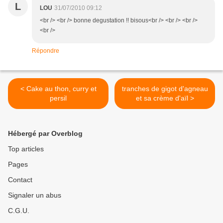
L
LOU
31/07/2010 09:12
<br /> <br /> bonne degustation !! bisous<br /> <br /> <br />
<br />
Répondre
< Cake au thon, curry et
tranches de gigot d'agneau
persil
et sa crème d'aïl >
Hébergé par Overblog
Top articles
Pages
Contact
Signaler un abus
C.G.U.