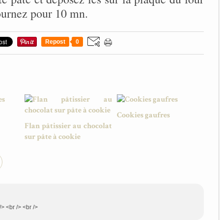
fournez pour 10 mn.
Repost
0
Cookies gaufres
Flan pâtissier au chocolat
sur pâte à cookie
/> <br /> <br />