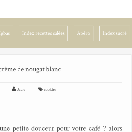
Igbas
Index recettes salées
Apéro
Index sucré
 crème de nougat blanc


Jacre
cookies
 une petite douceur pour votre café ? alors