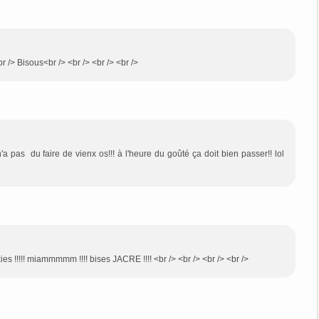
br /> Bisous<br /> <br /> <br /> <br />
a pas du faire de vienx os!!! à l'heure du goûté ça doit bien passer!! lol
ies !!!!! miammmmm !!!! bises JACRE !!!! <br /> <br /> <br /> <br />