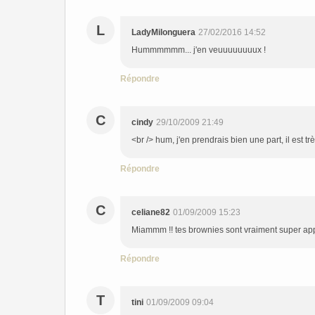
L
LadyMilonguera
27/02/2016 14:52
Hummmmmm... j'en veuuuuuuuux !
Répondre
C
cindy
29/10/2009 21:49
<br /> hum, j'en prendrais bien une part, il est très
Répondre
C
celiane82
01/09/2009 15:23
Miammm !! tes brownies sont vraiment super appé
Répondre
T
tini
01/09/2009 09:04