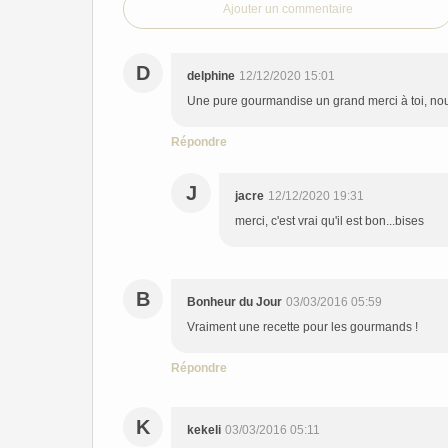
Ajouter un commentaire
D
delphine
12/12/2020 15:01
Une pure gourmandise un grand merci à toi, n
Répondre
J
jacre
12/12/2020 19:31
merci, c'est vrai qu'il est bon...bises
B
Bonheur du Jour
03/03/2016 05:59
Vraiment une recette pour les gourmands !
Répondre
K
kekeli
03/03/2016 05:11