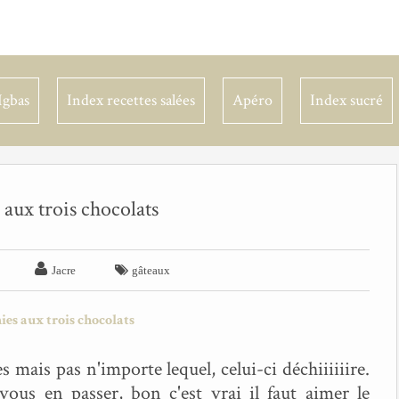
Igbas
Index recettes salées
Apéro
Index sucré
aux trois chocolats


Jacre
gâteaux
mais pas n'importe lequel, celui-ci déchiiiiiire.
ous en passer, bon c'est vrai il faut aimer le