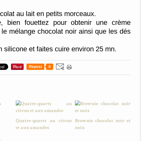
colat au lait en petits morceaux.
e, bien fouettez pour obtenir une crème
le mélange chocolat noir ainsi que les dés
 silicone et faites cuire environ 25 mn.
Repost
0
Quatre-quarts au citron
Brownie chocolat noir et
et aux amandes
noix