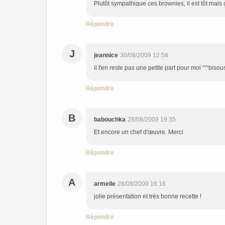
Plutôt sympathique ces brownies, il est tôt mai
Répondre
J
jeannice
30/08/2009 12:58
il t'en reste pas une petite part pour moi ^^bis
Répondre
B
babouchka
28/08/2009 19:35
Et encore un chef d'œuvre. Merci
Répondre
A
armelle
28/08/2009 16:16
jolie présentation et très bonne recette !
Répondre