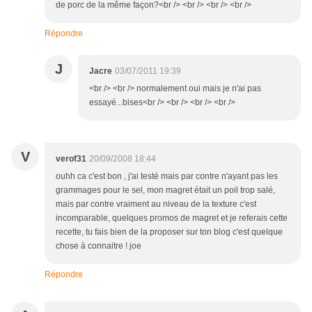
de porc de la même façon?<br /> <br /> <br /> <br />
Répondre
J
Jacre
03/07/2011 19:39
<br /> <br /> normalement oui mais je n'ai pas
essayé...bises<br /> <br /> <br /> <br />
V
verof31
20/09/2008 18:44
ouhh ca c'est bon , j'ai testé mais par contre n'ayant pas les
grammages pour le sel, mon magret était un poil trop salé,
mais par contre vraiment au niveau de la texture c'est
incomparable, quelques promos de magret et je referais cette
recette, tu fais bien de la proposer sur ton blog c'est quelque
chose à connaitre ! joe
Répondre