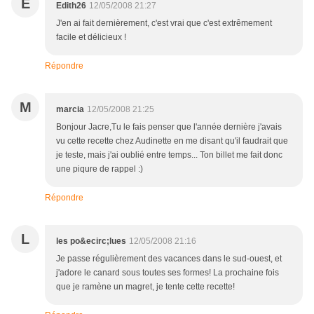
E
Edith26
12/05/2008 21:27
J'en ai fait dernièrement, c'est vrai que c'est extrêmement
facile et délicieux !
Répondre
M
marcia
12/05/2008 21:25
Bonjour Jacre,Tu le fais penser que l'année dernière j'avais
vu cette recette chez Audinette en me disant qu'il faudrait que
je teste, mais j'ai oublié entre temps... Ton billet me fait donc
une piqure de rappel :)
Répondre
L
les po&ecirc;lues
12/05/2008 21:16
Je passe régulièrement des vacances dans le sud-ouest, et
j'adore le canard sous toutes ses formes! La prochaine fois
que je ramène un magret, je tente cette recette!