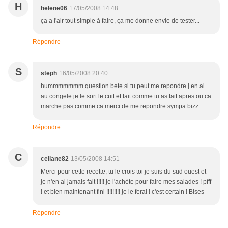
H
helene06
17/05/2008 14:48
ça a l'air tout simple à faire, ça me donne envie de tester...
Répondre
S
steph
16/05/2008 20:40
hummmmmmm question bete si tu peut me repondre j en ai
au congele je le sort le cuit et fait comme tu as fait apres ou ca
marche pas comme ca merci de me repondre sympa bizz
Répondre
C
celiane82
13/05/2008 14:51
Merci pour cette recette, tu le crois toi je suis du sud ouest et
je n'en ai jamais fait !!!!! je l'achète pour faire mes salades ! pfff
! et bien maintenant fini !!!!!!!!! je le ferai ! c'est certain ! Bises
Répondre