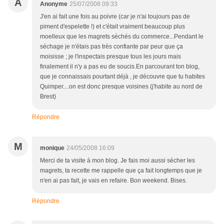
A
Anonyme
25/07/2008 09:33
J'en ai fait une fois au poivre (car je n'ai toujours pas de
piment d'espelette !) et c'était vraiment beaucoup plus
moelleux que les magrets séchés du commerce...Pendant le
séchage je n'étais pas très confiante par peur que ça
moisisse ; je l'inspectais presque tous les jours mais
finalement il n'y a pas eu de soucis.En parcourant ton blog,
que je connaissais pourtant déjà , je découvre que tu habites
Quimper....on est donc presque voisines (j'habite au nord de
Brest)
Répondre
M
monique
24/05/2008 16:09
Merci de ta visite à mon blog. Je fais moi aussi sécher les
magrets, ta recette me rappelle que ça fait longtemps que je
n'en ai pas fait, je vais en refaire. Bon weekend. Bises.
Répondre