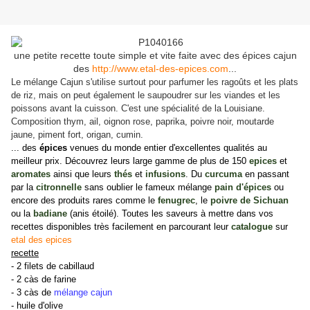
une petite recette toute simple et vite faite avec des épices cajun
des
http://www.etal-des-epices.com
...
Le mélange Cajun s'utilise surtout pour parfumer les ragoûts et les plats
de riz, mais on peut également le saupoudrer sur les viandes et les
poissons avant la cuisson. C'est une spécialité de la Louisiane.
Composition thym, ail, oignon rose, paprika, poivre noir, moutarde
jaune, piment fort, origan, cumin.
... des
épices
venues du monde entier d'excellentes qualités au
meilleur prix. Découvrez leurs large gamme de plus de 150
epices
et
aromates
ainsi que leurs
thés
et
infusions
. Du
curcuma
en passant
par la
citronnelle
sans oublier le fameux mélange
pain d'épices
ou
encore des produits rares comme le
fenugrec
, le
poivre de Sichuan
ou la
badiane
(anis étoilé). Toutes les saveurs à mettre dans vos
recettes disponibles très facilement en parcourant leur
catalogue
sur
etal des epices
recette
- 2 filets de cabillaud
- 2 càs de farine
- 3 càs de
mélange cajun
- huile d'olive