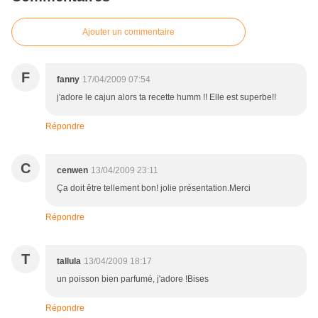
Ajouter un commentaire
F
fanny
17/04/2009 07:54
j'adore le cajun alors ta recette humm !! Elle est superbe!!
Répondre
C
cenwen
13/04/2009 23:11
Ça doit être tellement bon! jolie présentation.Merci
Répondre
T
tallula
13/04/2009 18:17
un poisson bien parfumé, j'adore !Bises
Répondre