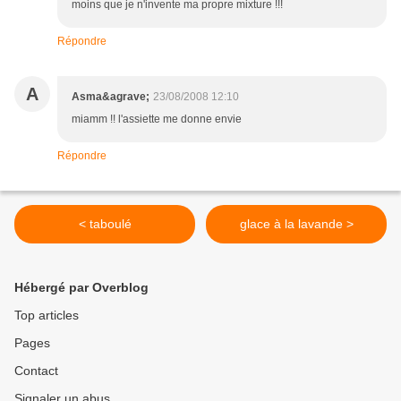
moins que je n'invente ma propre mixture !!!
Répondre
A
Asma&agrave;
23/08/2008 12:10
miamm !! l'assiette me donne envie
Répondre
< taboulé
glace à la lavande >
Hébergé par Overblog
Top articles
Pages
Contact
Signaler un abus