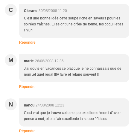
C
Ciorane
30/08/2008 11:20
C'est une bonne idée cette soupe riche en saveurs pour les
soirées fraîches. Elles ont une drôle de forme, tes coquillettes
! hi, hi
Répondre
M
marie
26/08/2008 12:36
J'ai gouté en vacances ce plat que je ne connaissais que de
nom ,et quel régal !!!A faire et refaire souvent !!
Répondre
N
nanou
24/08/2008 12:23
C'est vrai que je trouve cette soupe excellente !merci d'avoir
pensé à moi, elle a l'air excellente ta soupe ^^bises
Répondre