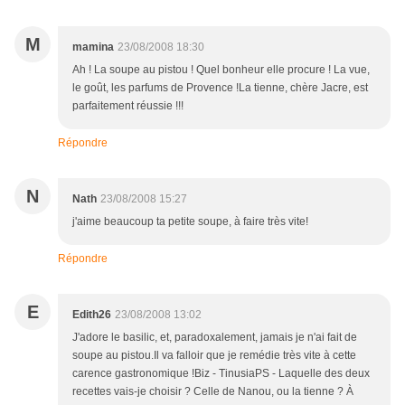
M
mamina
23/08/2008 18:30
Ah ! La soupe au pistou ! Quel bonheur elle procure ! La vue,
le goût, les parfums de Provence !La tienne, chère Jacre, est
parfaitement réussie !!!
Répondre
N
Nath
23/08/2008 15:27
j'aime beaucoup ta petite soupe, à faire très vite!
Répondre
E
Edith26
23/08/2008 13:02
J'adore le basilic, et, paradoxalement, jamais je n'ai fait de
soupe au pistou.Il va falloir que je remédie très vite à cette
carence gastronomique !Biz - TinusiaPS - Laquelle des deux
recettes vais-je choisir ? Celle de Nanou, ou la tienne ? À