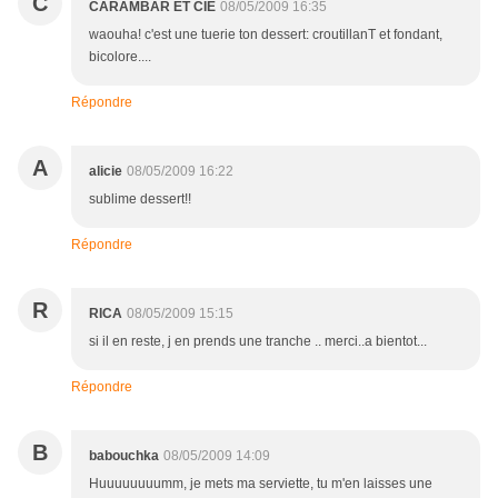
C
CARAMBAR ET CIE
08/05/2009 16:35
waouha! c'est une tuerie ton dessert: croutillanT et fondant,
bicolore....
Répondre
A
alicie
08/05/2009 16:22
sublime dessert!!
Répondre
R
RICA
08/05/2009 15:15
si il en reste, j en prends une tranche .. merci..a bientot...
Répondre
B
babouchka
08/05/2009 14:09
Huuuuuuuumm, je mets ma serviette, tu m'en laisses une