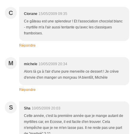
C
Ciorane
15/05/2009 09:35
Ce gâteau est une splendeur ! Et l'association chocolat blanc
- myrtille m'a l'air aussi tentante qu'avec les classiques
framboises.
Répondre
M
michele
10/05/2009 20:34
Alors là ça à l'air d'une pure merveille ce dessert ! Je crève
d'envie d'en manger un morçeau !A bientôt, Michèle
Répondre
S
Sha
10/05/2009 20:03
Cette année, c'est la première année que je mange autant de
myrtilles car, en Ecosse, il est facile d'en trouver. Cela
n'empêche que je ne m'en lasse pas. Il ne reste pas une part
de "marbré" ? ^^