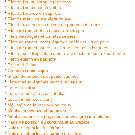
*
Filet de lieu au citron vert et coco
*
Filet de lieu sauce crevettes
*
Filet de limande en papillote
*
Filet de merlu sauce aigre-douce
*
Filet de rouget et sa galette de pommes de terre
*
Filets de rouget et sa sauce à l'estragon
*
Filets de rougets et tomates cerises
*
Filets de rouget, petits légumes poèlés et jus de persil
*
Filets de rouget sauce au cidre et ses petits légumes
*
Filet de sole tropicale panée à la pistache et son riz parfumée
*
Filet d'églefin en papillote
*
Fish and Chips
*
Gambas sauce cajun
*
Gratin de pétoncles et petits légumes
*
Limandes et légumes verts à la vapeur
*
Lotte au safran
*
Loup de mer à la sauce tonka
*
Loup de mer coco curry
*
Méli mélo de la mer aux poireaux
*
Moules au chorizo et au poivron
*
Moules marinières déglacées au vinaigre cidre blé noir
*
Nage de poisson au curcuma et au wazabi
*
Noix de pétoncles à la crème
*
Noix de pétoncles à la crème de safran