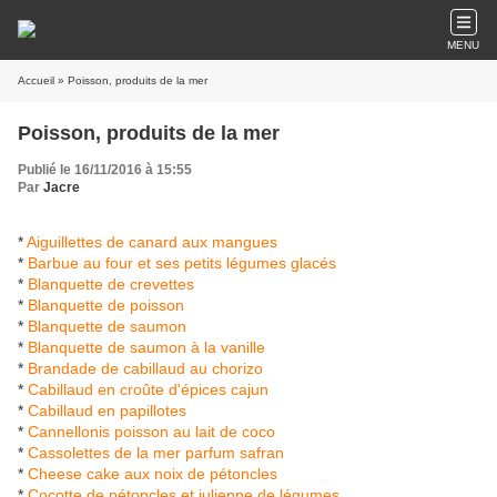
MENU
Accueil
» Poisson, produits de la mer
Poisson, produits de la mer
Publié le 16/11/2016 à 15:55
Par
Jacre
*
Aiguillettes de canard aux mangues
*
Barbue au four et ses petits légumes glacés
*
Blanquette de crevettes
*
Blanquette de poisson
*
Blanquette de saumon
*
Blanquette de saumon à la vanille
*
Brandade de cabillaud au chorizo
*
Cabillaud en croûte d'épices cajun
*
Cabillaud en papillotes
*
Cannellonis poisson au lait de coco
*
Cassolettes de la mer parfum safran
*
Cheese cake aux noix de pétoncles
*
Cocotte de pétoncles et julienne de légumes