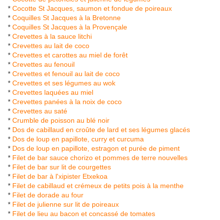
*
Cocotte St Jacques, saumon et fondue de poireaux
*
Coquilles St Jacques à la Bretonne
*
Coquilles St Jacques à la Provençale
*
Crevettes à la sauce litchi
*
Crevettes au lait de coco
*
Crevettes et carottes au miel de forêt
*
Crevettes au fenouil
*
Crevettes et fenouil au lait de coco
*
Crevettes et ses légumes au wok
*
Crevettes laquées au miel
*
Crevettes panées à la noix de coco
*
Crevettes au saté
*
Crumble de poisson au blé noir
*
Dos de cabillaud en croûte de lard et ses légumes glacés
*
Dos de loup en papillote, curry et curcuma
*
Dos de loup en papillote, estragon et purée de piment
*
Filet de bar sauce chorizo et pommes de terre nouvelles
*
Filet de bar sur lit de courgettes
*
Filet de bar à l'xipister Etxekoa
*
Filet de cabillaud et crémeux de petits pois à la menthe
*
Filet de dorade au four
*
Filet de julienne sur lit de poireaux
*
Filet de lieu au bacon et concassé de tomates