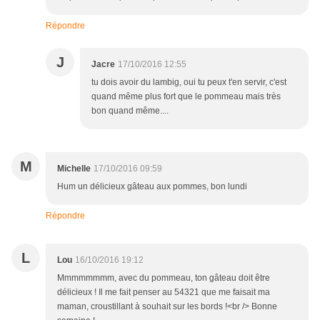
Répondre
J
Jacre
17/10/2016 12:55
tu dois avoir du lambig, oui tu peux t'en servir, c'est
quand même plus fort que le pommeau mais très
bon quand même....
M
Michelle
17/10/2016 09:59
Hum un délicieux gâteau aux pommes, bon lundi
Répondre
L
Lou
16/10/2016 19:12
Mmmmmmmm, avec du pommeau, ton gâteau doit être
délicieux ! Il me fait penser au 54321 que me faisait ma
maman, croustillant à souhait sur les bords !<br /> Bonne