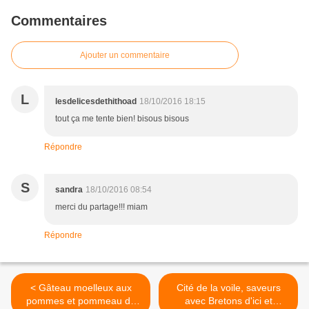
Commentaires
Ajouter un commentaire
L
lesdelicesdethithoad
18/10/2016 18:15
tout ça me tente bien! bisous bisous
Répondre
S
sandra
18/10/2016 08:54
merci du partage!!! miam
Répondre
< Gâteau moelleux aux
Cité de la voile, saveurs
pommes et pommeau de
avec Bretons d'ici et